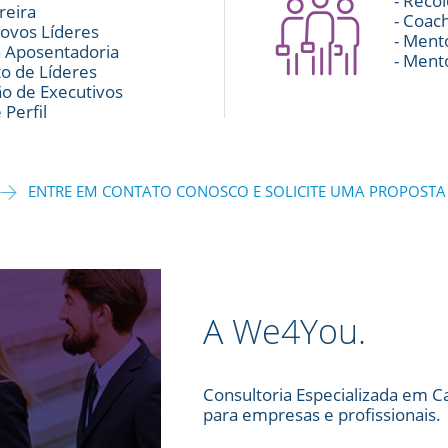
- Reco
reira
- Coac
Novos Líderes
- Ment
a Aposentadoria
- Ment
o de Líderes
ão de Executivos
Perfil
ENTRE EM CONTATO CONOSCO E SOLICITE UMA PROPOSTA
A We4You.
Consultoria Especializada em C
para empresas e profissionais.