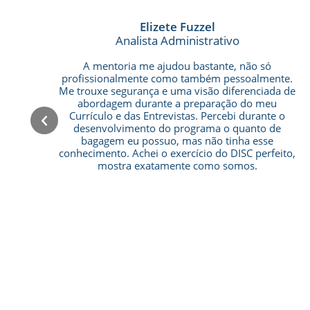
Elizete Fuzzel
Analista Administrativo
io
A mentoria me ajudou bastante, não só
am
profissionalmente como também pessoalmente.
Me trouxe segurança e uma visão diferenciada de
abordagem durante a preparação do meu
al
Currículo e das Entrevistas. Percebi durante o
desenvolvimento do programa o quanto de
er
bagagem eu possuo, mas não tinha esse
ar
conhecimento. Achei o exercício do DISC perfeito,
mostra exatamente como somos.
 é
a