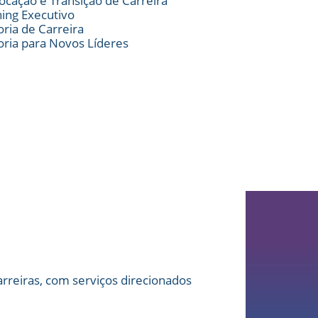
locação e Transição de Carreira
hing Executivo
oria de Carreira
oria para Novos Líderes
arreiras, com serviços direcionados